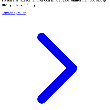
Hyrbil slår taxi för familjer och längre resor. Jämför från 300 kr/dag
med gratis avbokning.
Jämför hyrbilar