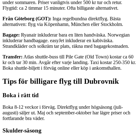
under sommaren. Priser vanligtvis under 500 kr tur och retur.
Flygtid: ca 2 timmar 15 minuter. Ofta billigaste alternativet.
Från Göteborg (GOT):
Inga regelbundna direktflyg. Bästa
alternativen: flyg via Köpenhamn, München eller Stockholm.
Bagage:
Ryanair inkluderar bara en liten handväska. Norwegian
inkluderar handbagage. easyJet inkluderar en kabiväska.
Strandkläder och solkräm tar plats, räkna med bagagekostnaden.
Transfer:
Atlas shuttle-buss till Pile Gate (Old Town) kostar ca 60
kr och tar 30 min. Avgår efter varje landing. Taxi kostar 250-350 kr.
Boka shuttle-biljett i förväg online eller köp i ankomsthallen.
Tips för billigare flyg till Dubrovnik
Boka i rätt tid
Boka 8-12 veckor i förväg. Direktflyg under högsäsong (juli-
augusti) säljer ut. Maj och september-oktober har lägre priser och
fortfarande bra väder.
Skulder-säsong