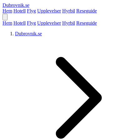
Dubrovnik
.se
Hem
Hotell
Flyg
Upplevelser
Hyrbil
Reseguide
Hem
Hotell
Flyg
Upplevelser
Hyrbil
Reseguide
Dubrovnik.se