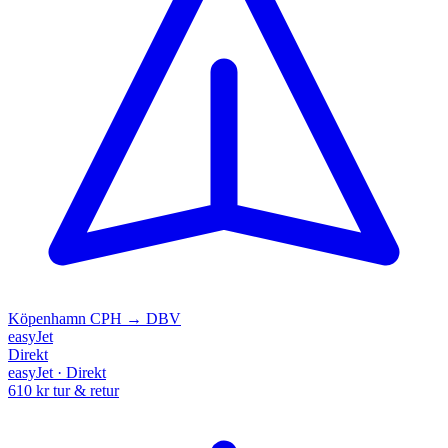
Köpenhamn
CPH → DBV
easyJet
Direkt
easyJet · Direkt
610 kr
tur & retur