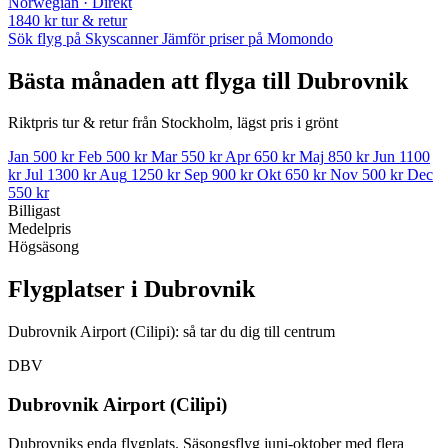
Norwegian · Direkt
1840 kr
tur & retur
Sök flyg på Skyscanner
Jämför priser på Momondo
Bästa månaden att flyga till Dubrovnik
Riktpris tur & retur från Stockholm, lägst pris i grönt
Jan
500 kr
Feb
500 kr
Mar
550 kr
Apr
650 kr
Maj
850 kr
Jun
1100
kr
Jul
1300 kr
Aug
1250 kr
Sep
900 kr
Okt
650 kr
Nov
500 kr
Dec
550 kr
Billigast
Medelpris
Högsäsong
Flygplatser i Dubrovnik
Dubrovnik Airport (Cilipi): så tar du dig till centrum
DBV
Dubrovnik Airport (Cilipi)
Dubrovniks enda flygplats. Säsongsflyg juni-oktober med flera